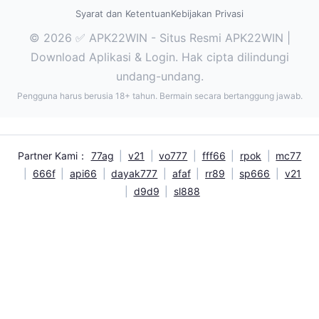
Syarat dan Ketentuan
Kebijakan Privasi
© 2026 ✅ APK22WIN - Situs Resmi APK22WIN |
Download Aplikasi & Login. Hak cipta dilindungi
undang-undang.
Pengguna harus berusia 18+ tahun. Bermain secara bertanggung jawab.
Partner Kami：
77ag
|
v21
|
vo777
|
fff66
|
rpok
|
mc77
|
666f
|
api66
|
dayak777
|
afaf
|
rr89
|
sp666
|
v21
|
d9d9
|
sl888