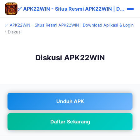
✅ APK22WIN - Situs Resmi APK22WIN | Download Aplikasi & Login
✅ APK22WIN - Situs Resmi APK22WIN | Download Aplikasi & Login
›
Diskusi
Diskusi APK22WIN
Unduh APK
Daftar Sekarang