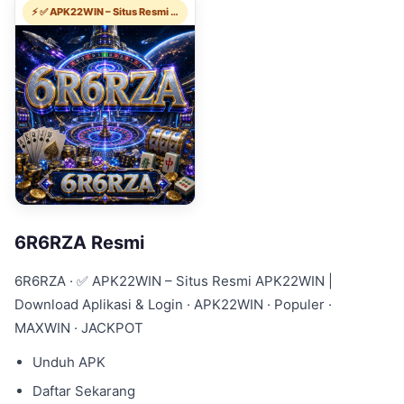
⚡ ✅ APK22WIN – Situs Resmi APK22WIN | Download Aplikasi & Login Daftar Sekarang
6R6RZA Resmi
6R6RZA · ✅ APK22WIN – Situs Resmi APK22WIN |
Download Aplikasi & Login · APK22WIN · Populer ·
MAXWIN · JACKPOT
Unduh APK
Daftar Sekarang