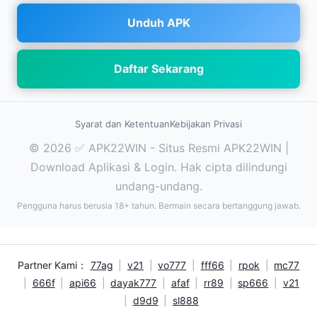
Unduh APK
Daftar Sekarang
Syarat dan Ketentuan
Kebijakan Privasi
© 2026 ✅ APK22WIN - Situs Resmi APK22WIN |
Download Aplikasi & Login. Hak cipta dilindungi
undang-undang.
Pengguna harus berusia 18+ tahun. Bermain secara bertanggung jawab.
Partner Kami：
77ag
|
v21
|
vo777
|
fff66
|
rpok
|
mc77
|
666f
|
api66
|
dayak777
|
afaf
|
rr89
|
sp666
|
v21
|
d9d9
|
sl888