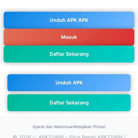
Unduh APK APK
Masuk
Daftar Sekarang
Unduh APK
Daftar Sekarang
Syarat dan Ketentuan
Kebijakan Privasi
© 2026 ✅ APK22WIN - Situs Resmi APK22WIN |